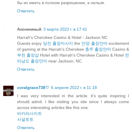
бы их иметь в полном разрешении, а нельзя.
Ответить
Анонимный
3 марта 2022 г. в 17:41
Harrah's Cherokee Casino & Hotel - Jackson NC
Guests enjoy
당진 출장마사지
the
안양 출장안마
excitement
of gaming at the Harrah's Cherokee
충주 출장안마
Casino &
부천 출장샵
Hotel with Harrah's Cherokee Casino & Hotel
전
라남도 출장안마
near Jackson, NC.
Ответить
coralgrace738♡
6 апреля 2022 г. в 11:18
I was very interested in the article. it’s quite inspiring I
should admit. I like visiting you site since I always come
across interesting articles like this one.
바카라사이트
사설토토
Ответить