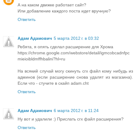
А на каком движке работает сайт?
Или добавление каждого поста идет вручную?
Ответить
Адам Адамович
5 марта 2012 г. в 03:32
Ребята, я опять сделал расширение для Хрома
https://chrome.google.com/webstore/detail/igmcobcadnfpc
mieioibldmffhbalini?hl=ru
На всякий случай могу скинуть crx файл кому нибудь из
админов (если расширение снова удалят из магазина).
Если что - стучите в скайп adam.cht
Ответить
Адам Адамович
6 марта 2012 г. в 11:24
Ну вот и удалили :) Прислать crx файл расширения?
Ответить