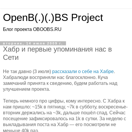
OpenB(.)(.)BS Project
Блог проекта OBOOBS.RU
вторник, 14 июля 2009 г.
Хабр и первые упоминания нас в
Сети
Не так давно (3 июля)
рассказали о себе на Хабре
.
Хабралюди восприняли нас благосклонно. Куча
замечаний принята к сведению, будем работать над
улучшением проекта.
Теперь немного про цифры, кому интересно. С Хабра к
нам пришло:
~15k в пятницу, ~7k в субботу, воскресенье-
вторник держались на ~3k, дальше пошёл спад. Сейчас
посещение зафиксировалось на 1k в сутки. За неделю с
выкладывания поста на Хабр — его посмотрели не
меньше 40k раз.