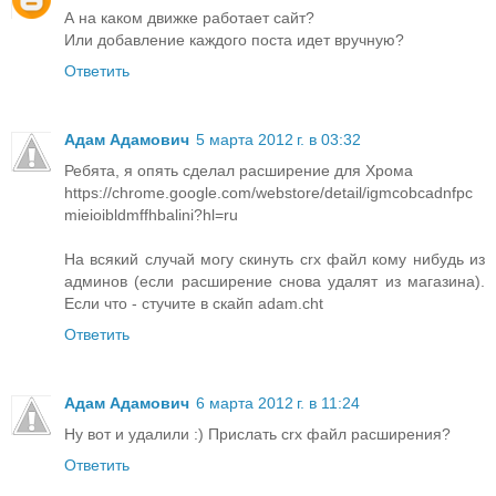
А на каком движке работает сайт?
Или добавление каждого поста идет вручную?
Ответить
Адам Адамович
5 марта 2012 г. в 03:32
Ребята, я опять сделал расширение для Хрома
https://chrome.google.com/webstore/detail/igmcobcadnfpc
mieioibldmffhbalini?hl=ru
На всякий случай могу скинуть crx файл кому нибудь из
админов (если расширение снова удалят из магазина).
Если что - стучите в скайп adam.cht
Ответить
Адам Адамович
6 марта 2012 г. в 11:24
Ну вот и удалили :) Прислать crx файл расширения?
Ответить