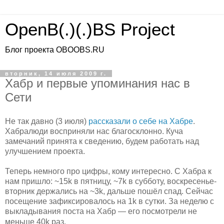
OpenB(.)(.)BS Project
Блог проекта OBOOBS.RU
вторник, 14 июля 2009 г.
Хабр и первые упоминания нас в
Сети
Не так давно (3 июля)
рассказали о себе на Хабре
.
Хабралюди восприняли нас благосклонно. Куча
замечаний принята к сведению, будем работать над
улучшением проекта.
Теперь немного про цифры, кому интересно. С Хабра к
нам пришло:
~15k в пятницу, ~7k в субботу, воскресенье-
вторник держались на ~3k, дальше пошёл спад. Сейчас
посещение зафиксировалось на 1k в сутки. За неделю с
выкладывания поста на Хабр — его посмотрели не
меньше 40k раз.